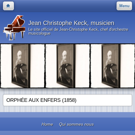
Menu
Jean Christophe Keck, musicien
Le site officiel de Jean-Christophe Keck, chef d'orchestre
musicologue
ORPHÉE AUX ENFERS (1858)
Home
Qui sommes nous